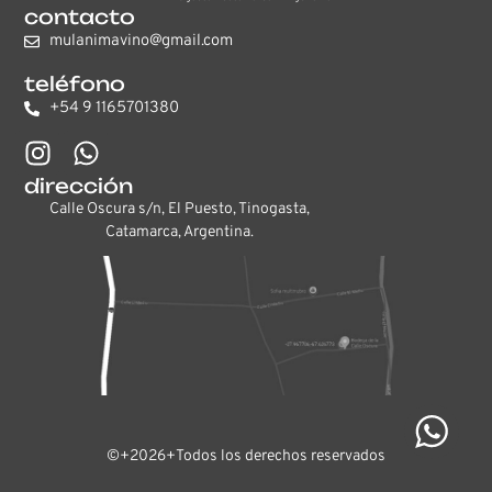
contacto
mulanimavino@gmail.com
teléfono
+54 9 1165701380
I
W
n
h
s
a
dirección
t
t
Calle Oscura s/n, El Puesto, Tinogasta,
Catamarca, Argentina.
a
s
g
a
r
p
a
p
m
©+2026+Todos los derechos reservados