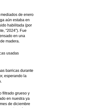
a mediados de enero
ega aún estaba en
ido habilitada (por
te, “2024”). Fue
rensado en una
 de madera.
icas usadas
as barricas durante
or, esperando la
a.
o filtrado grueso y
nado en nuestra ya
l mes de diciembre