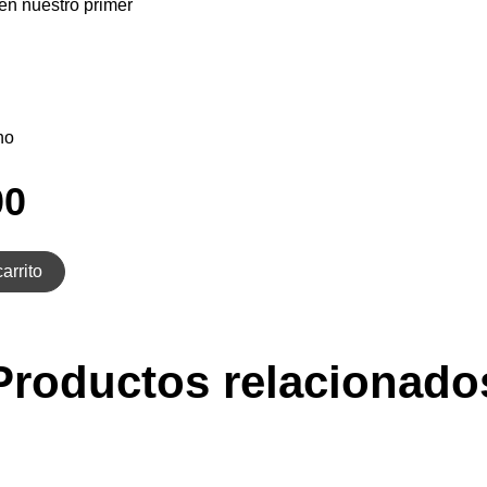
en nuestro primer
no
00
arrito
Productos relacionado