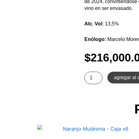
de 2024, convirtiéndose 
vino en ser envasado.
Alc. Vol:
13,5%
Enólogo:
Marcelo More
$
216,000.
Torrontés
Mulánima
agregar al c
Singular
-
Caja
x6
cantidad