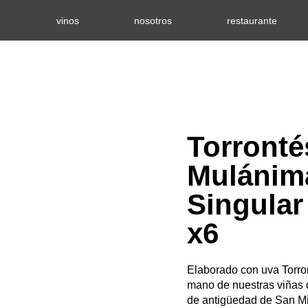
Ir
vinos
nosotros
restaurante
al
contenido
Torronté
Mulánim
Singular
x6
Elaborado con uva Torro
mano de nuestras viñas
de antigüedad de San M