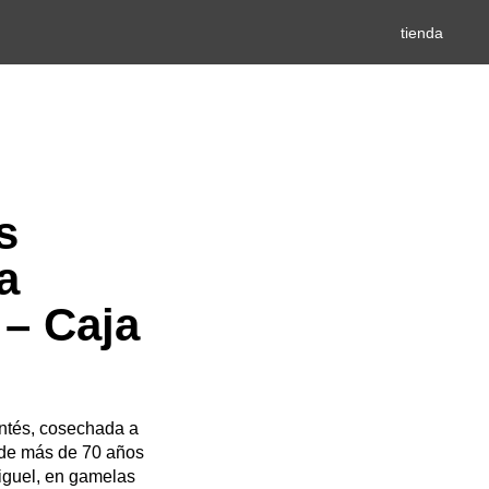
tienda
s
a
 – Caja
ntés, cosechada a
 de más de 70 años
iguel, en gamelas