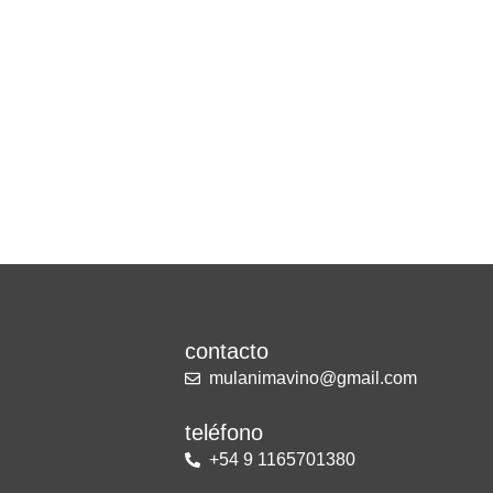
contacto
mulanimavino@gmail.com
teléfono
+54 9 1165701380
I
W